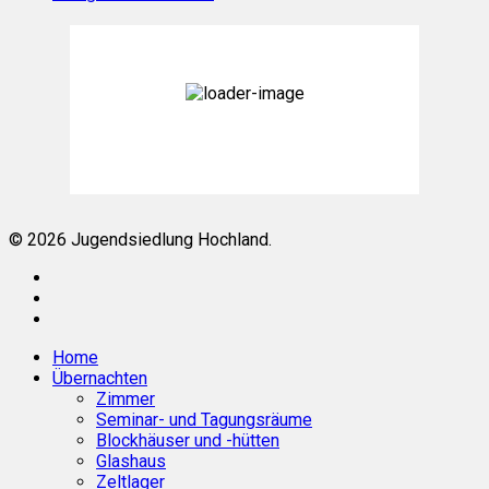
Königsdorf, DE
17:53,
Aug. 9, 2026
32
°C
Überwiegend bewölkt
Weather from OpenWeatherMap
© 2026 Jugendsiedlung Hochland.
facebook
phone
email
Close
Home
Menu
Übernachten
Zimmer
Seminar- und Tagungsräume
Blockhäuser und -hütten
Glashaus
Zeltlager