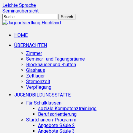
Skip
Leichte Sprache
to
Seminarübersicht
main
Search
content
Close
Search
search
Menu
HOME
ÜBERNACHTEN
Zimmer
Seminar- und Tagungsräume
Blockhäuser und -hütten
Glashaus
Zeltlager
Sternenzelt
Verpflegung
JUGENDBILDUNGSSTÄTTE
Für Schulklassen
soziale Kompetenztrainings
Berufsorientierung
Startchancen-Programm
Angebote Säule 2
Angebote Säule 3