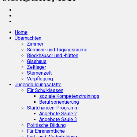
facebook
phone
email
Close
Home
Menu
Übernachten
Zimmer
Seminar- und Tagungsräume
Blockhäuser und -hütten
Glashaus
Zeltlager
Sternenzelt
Verpflegung
Jugendbildungsstätte
Für Schulklassen
soziale Kompetenztrainings
Berufsorientierung
Startchancen-Programm
Angebote Säule 2
Angebote Säule 3
Politische Bildung
Für Ehrenamtliche
Fort- und Weiterbildung