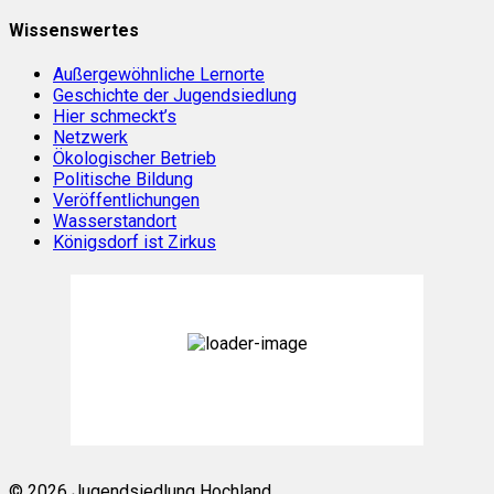
Wissenswertes
Außergewöhnliche Lernorte
Geschichte der Jugendsiedlung
Hier schmeckt’s
Netzwerk
Ökologischer Betrieb
Politische Bildung
Veröffentlichungen
Wasserstandort
Königsdorf ist Zirkus
Königsdorf, DE
00:14,
Aug. 7, 2026
18
°C
Bedeckt
Weather from OpenWeatherMap
© 2026 Jugendsiedlung Hochland.