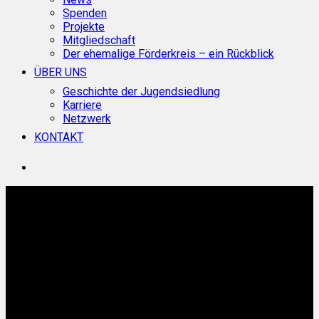
Spenden
Projekte
Mitgliedschaft
Der ehemalige Förderkreis – ein Rückblick
ÜBER UNS
Geschichte der Jugendsiedlung
Karriere
Netzwerk
KONTAKT
search
Aktuelles