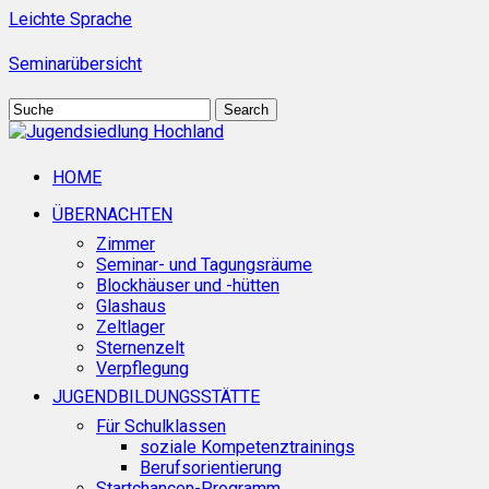
Skip
Leichte Sprache
to
main
Seminarübersicht
content
Search
Close
Search
search
Menu
HOME
ÜBERNACHTEN
Zimmer
Seminar- und Tagungsräume
Blockhäuser und -hütten
Glashaus
Zeltlager
Sternenzelt
Verpflegung
JUGENDBILDUNGSSTÄTTE
Für Schulklassen
soziale Kompetenztrainings
Berufsorientierung
Startchancen-Programm