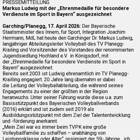
PRESSEMITTEILUNG
Markus Ludwig mit der „Ehrenmedaille für besondere
Verdienste im Sport in Bayern“ ausgezeichnet
Garching/Planegg, 17. April 2026:
Der Bayerische
Staatsminister des Innern, für Sport, Integration Joachim
Herrmann, MdL hat heute den Garchinger Dr. Markus Ludwig,
langjähriger Abteilungsleiter Volleyball des TV Planegg-
Krailing und Vorsitzender des Vorstandes der renommierten
Jugendsiedlung Hochland e.V. in Königsdorf, mit
der „Ehrenmedaille für besondere Verdienste im Sport in
Bayern“ ausgezeichnet.
Bereits seit 2003 ist Ludwig ehrenamtlich im TV Planegg-
Krailling engagiert. 20 Jahre lang übernahm er dabei
die Leitung der Volleyballabteilung, die während seines
Engagements zu einer der größten in der Region
heranwuchs. Unter seiner Führung wurde diese u.a. zum
Basisstützpunkt des Bayerischen Volleyballverbands
(2016) erklärt und ist zudem seit 2019 als
Ausbildungsstützpunkt mit dem Ziel der Talententwicklung
und -förderung anerkannt.
„Mein Ziel war es immer beim TVPK eine große
Volleyballfamilie zu schaffen – unabhängig von
Leistungsklasse oder Alter“, resümiert der 59-Jährige, „ich