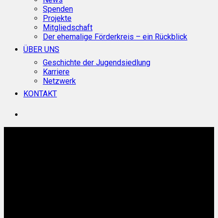
Spenden
Projekte
Mitgliedschaft
Der ehemalige Förderkreis – ein Rückblick
ÜBER UNS
Geschichte der Jugendsiedlung
Karriere
Netzwerk
KONTAKT
search
Ferienprogramm der
Jugendbildungsstätte