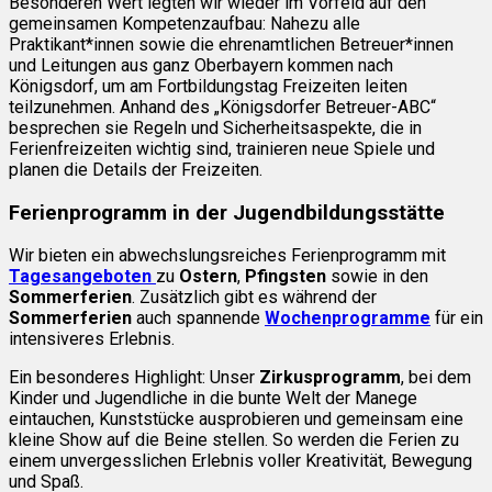
Besonderen Wert legten wir wieder im Vorfeld auf den
gemeinsamen Kompetenzaufbau: Nahezu alle
Praktikant*innen sowie die ehrenamtlichen Betreuer*innen
und Leitungen aus ganz Oberbayern kommen nach
Königsdorf, um am Fortbildungstag Freizeiten leiten
teilzunehmen. Anhand des „Königsdorfer Betreuer-ABC“
besprechen sie Regeln und Sicherheitsaspekte, die in
Ferienfreizeiten wichtig sind, trainieren neue Spiele und
planen die Details der Freizeiten.
Ferienprogramm in der Jugendbildungsstätte
Wir bieten ein abwechslungsreiches Ferienprogramm mit
Tagesangeboten
zu
Ostern
,
Pfingsten
sowie in den
Sommerferien
. Zusätzlich gibt es während der
Sommerferien
auch spannende
Wochenprogramme
für ein
intensiveres Erlebnis.
Ein besonderes Highlight: Unser
Zirkusprogramm
, bei dem
Kinder und Jugendliche in die bunte Welt der Manege
eintauchen, Kunststücke ausprobieren und gemeinsam eine
kleine Show auf die Beine stellen. So werden die Ferien zu
einem unvergesslichen Erlebnis voller Kreativität, Bewegung
und Spaß.