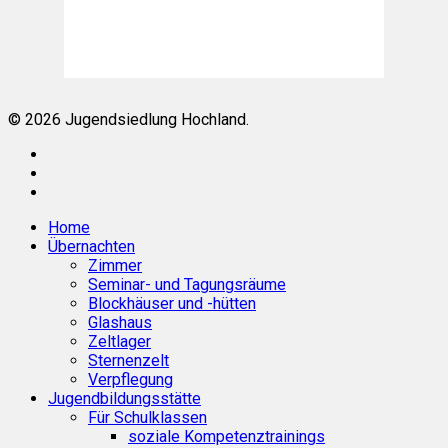
26
°C
Mäßig bewölkt
Weather from OpenWeatherMap
© 2026 Jugendsiedlung Hochland.
facebook
phone
email
Close
Home
Menu
Übernachten
Zimmer
Seminar- und Tagungsräume
Blockhäuser und -hütten
Glashaus
Zeltlager
Sternenzelt
Verpflegung
Jugendbildungsstätte
Für Schulklassen
soziale Kompetenztrainings