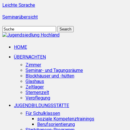
Skip
Leichte Sprache
to
main
Seminarübersicht
content
Search
Close
Search
search
Menu
HOME
ÜBERNACHTEN
Zimmer
Seminar- und Tagungsräume
Blockhäuser und -hütten
Glashaus
Zeltlager
Sternenzelt
Verpflegung
JUGENDBILDUNGSSTÄTTE
Für Schulklassen
soziale Kompetenztrainings
Berufsorientierung
Startchancen-Programm