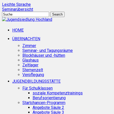
Skip
Leichte Sprache
to
Seminarübersicht
main
Search
content
Close
Search
search
Menu
HOME
ÜBERNACHTEN
Zimmer
Seminar- und Tagungsräume
Blockhäuser und -hütten
Glashaus
Zeltlager
Sternenzelt
Verpflegung
JUGENDBILDUNGSSTÄTTE
Für Schulklassen
soziale Kompetenztrainings
Berufsorientierung
Startchancen-Programm
Angebote Säule 2
Angebote Säule 3