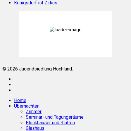
Königsdorf ist Zirkus
Königsdorf, DE
05:58,
Aug. 8, 2026
11
°C
Klarer Himmel
Weather from OpenWeatherMap
© 2026 Jugendsiedlung Hochland.
facebook
phone
email
Close
Home
Menu
Übernachten
Zimmer
Seminar- und Tagungsräume
Blockhäuser und -hütten
Glashaus