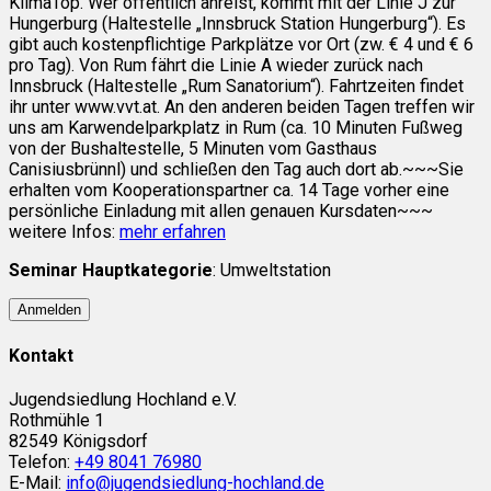
KlimaTop. Wer öffentlich anreist, kommt mit der Linie J zur
Hungerburg (Haltestelle „Innsbruck Station Hungerburg“). Es
gibt auch kostenpflichtige Parkplätze vor Ort (zw. € 4 und € 6
pro Tag). Von Rum fährt die Linie A wieder zurück nach
Innsbruck (Haltestelle „Rum Sanatorium“). Fahrtzeiten findet
ihr unter www.vvt.at. An den anderen beiden Tagen treffen wir
uns am Karwendelparkplatz in Rum (ca. 10 Minuten Fußweg
von der Bushaltestelle, 5 Minuten vom Gasthaus
Canisiusbrünnl) und schließen den Tag auch dort ab.~~~Sie
erhalten vom Kooperationspartner ca. 14 Tage vorher eine
persönliche Einladung mit allen genauen Kursdaten~~~
weitere Infos:
mehr erfahren
Seminar Hauptkategorie
: Umweltstation
Anmelden
Kontakt
Jugendsiedlung Hochland e.V.
Rothmühle 1
82549 Königsdorf
Telefon:
+49 8041 76980
E-Mail:
info@jugendsiedlung-hochland.de