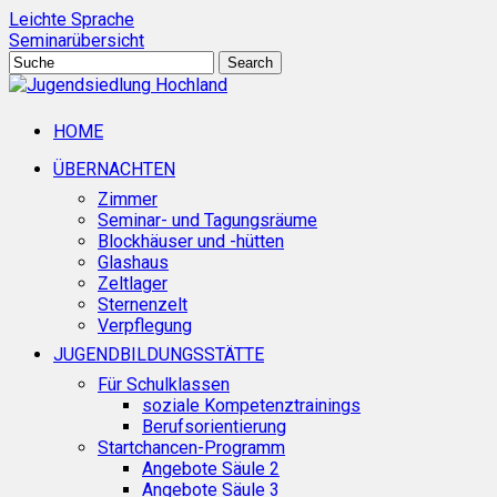
Skip
Leichte Sprache
to
Seminarübersicht
main
Search
content
Close
Search
search
Menu
HOME
ÜBERNACHTEN
Zimmer
Seminar- und Tagungsräume
Blockhäuser und -hütten
Glashaus
Zeltlager
Sternenzelt
Verpflegung
JUGENDBILDUNGSSTÄTTE
Für Schulklassen
soziale Kompetenztrainings
Berufsorientierung
Startchancen-Programm
Angebote Säule 2
Angebote Säule 3