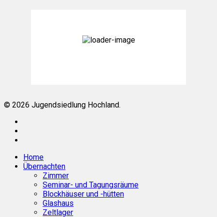
Königsdorf, DE
16:44,
Aug. 9, 2026
34
°C
Bedeckt
Weather from OpenWeatherMap
© 2026 Jugendsiedlung Hochland.
facebook
phone
email
Close
Home
Menu
Übernachten
Zimmer
Seminar- und Tagungsräume
Blockhäuser und -hütten
Glashaus
Zeltlager